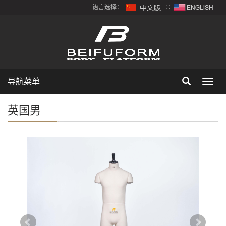
语言选择：
∷
导航菜单
Toggl
navig
英国男